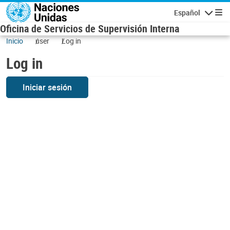
Skip to main content
Español
Navigatio
Oficina de Servicios de Supervisión Interna
Inicio
user
Log in
Log in
Iniciar sesión