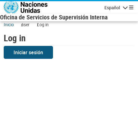
Skip to main content
Español
Navigatio
Oficina de Servicios de Supervisión Interna
Inicio
user
Log in
Log in
Iniciar sesión