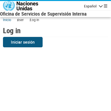
Skip to main content
Español
Navigatio
Oficina de Servicios de Supervisión Interna
Inicio
user
Log in
Log in
Iniciar sesión