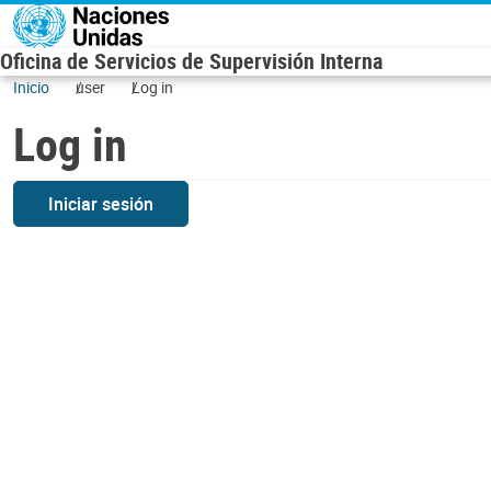
Skip to main content
Oficina de Servicios de Supervisión Interna
Inicio
user
Log in
Log in
Iniciar sesión