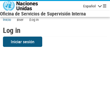
Skip to main content
Español
Navigatio
Oficina de Servicios de Supervisión Interna
Inicio
user
Log in
Log in
Iniciar sesión