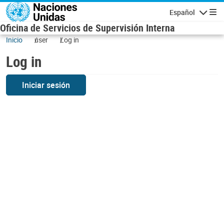
Skip to main content
Español
Navigatio
Oficina de Servicios de Supervisión Interna
Inicio
user
Log in
Log in
Iniciar sesión