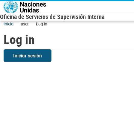
Skip to main content
Oficina de Servicios de Supervisión Interna
Inicio
user
Log in
Log in
Iniciar sesión