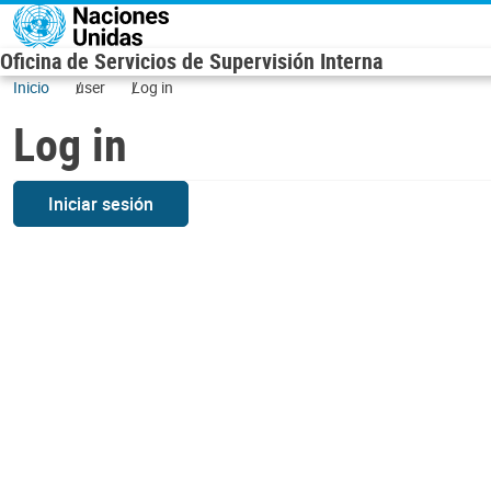
Skip to main content
Oficina de Servicios de Supervisión Interna
Inicio
user
Log in
Log in
Iniciar sesión