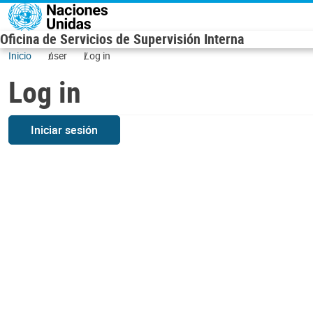
Skip to main content
Oficina de Servicios de Supervisión Interna
Inicio
user
Log in
Log in
Iniciar sesión