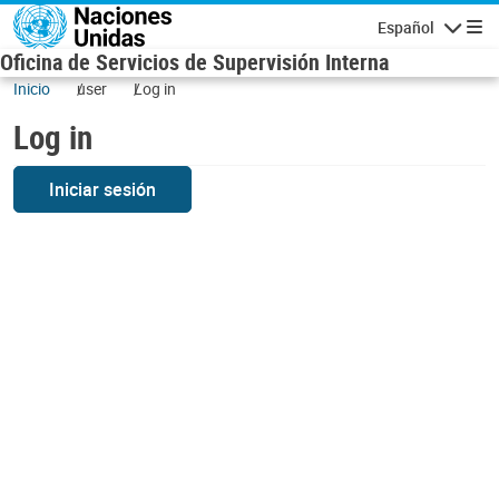
Skip to main content
Español
Navigatio
Oficina de Servicios de Supervisión Interna
Inicio
user
Log in
Log in
Iniciar sesión