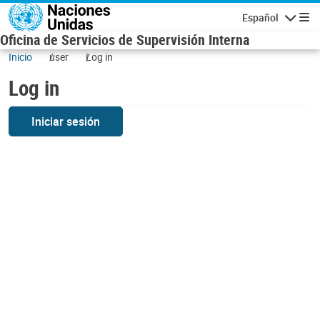
Skip to main content
Español
Navigatio
Oficina de Servicios de Supervisión Interna
Inicio
user
Log in
Log in
Iniciar sesión