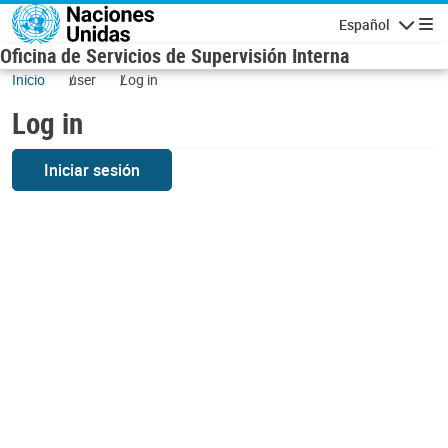
Skip to main content
Español
Navigatio
Oficina de Servicios de Supervisión Interna
Inicio
user
Log in
Log in
Iniciar sesión