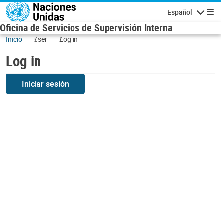
Skip to main content
Español
Navigatio
Oficina de Servicios de Supervisión Interna
Inicio
user
Log in
Log in
Iniciar sesión