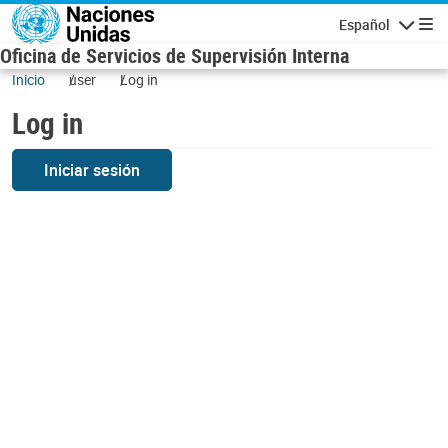
Skip to main content
Español
Navigatio
Oficina de Servicios de Supervisión Interna
Inicio
user
Log in
Log in
Iniciar sesión