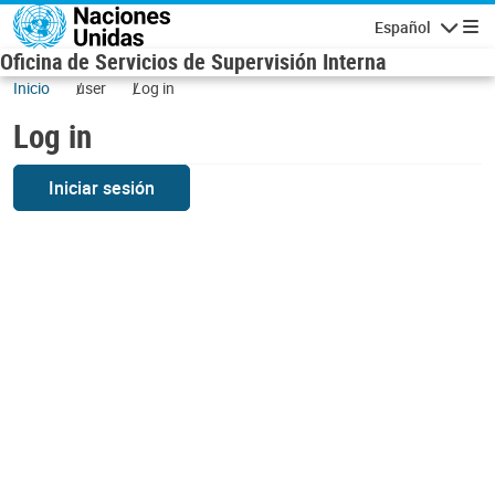
Skip to main content
Español
Navigatio
Oficina de Servicios de Supervisión Interna
Inicio
user
Log in
Log in
Iniciar sesión