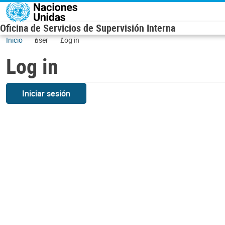
Skip to main content
Oficina de Servicios de Supervisión Interna
Inicio
user
Log in
Log in
Iniciar sesión