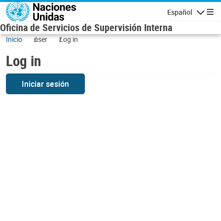
Skip to main content
Español
Navigatio
Oficina de Servicios de Supervisión Interna
Inicio
user
Log in
Log in
Iniciar sesión