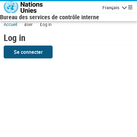
Skip to main content
Français
Navigatio
Bureau des services de contrôle interne
Accueil
user
Log in
Log in
Se connecter