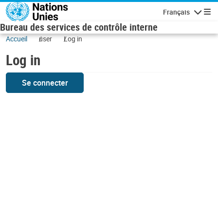
Skip to main content
Français
Navigatio
Bureau des services de contrôle interne
Accueil
user
Log in
Log in
Se connecter