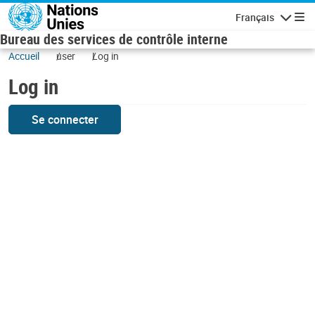
Skip to main content
Français
Navigatio
Bureau des services de contrôle interne
Accueil
user
Log in
Log in
Se connecter