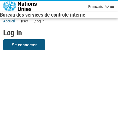
Skip to main content
Français
Navigatio
Bureau des services de contrôle interne
Accueil
user
Log in
Log in
Se connecter