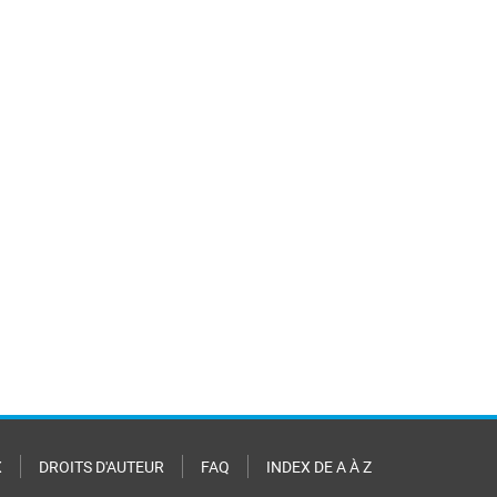
X
DROITS D'AUTEUR
FAQ
INDEX DE A À Z