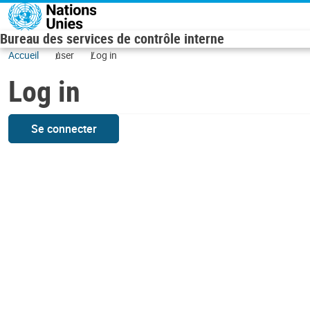
Skip to main content
Bureau des services de contrôle interne
Accueil
user
Log in
Log in
Se connecter