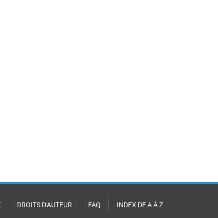
X
DROITS D'AUTEUR
FAQ
INDEX DE A À Z