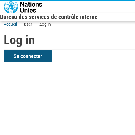
Skip to main content
Bureau des services de contrôle interne
Accueil
user
Log in
Log in
Se connecter