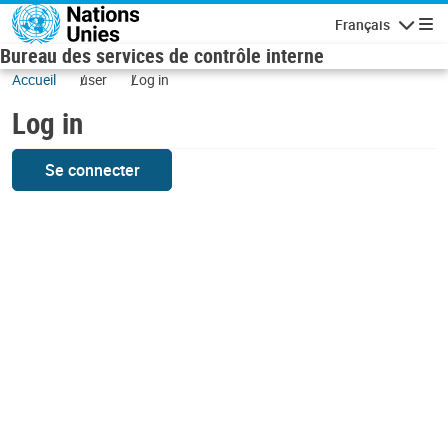
Skip to main content
Français
Navigatio
Bureau des services de contrôle interne
Accueil
user
Log in
Log in
Se connecter