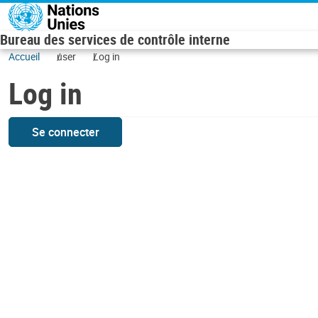
Skip to main content
Bureau des services de contrôle interne
Accueil
user
Log in
Log in
Se connecter