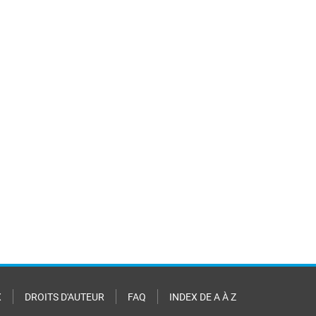
X
DROITS D'AUTEUR
FAQ
INDEX DE A À Z