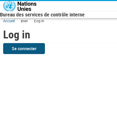
Skip to main content
Bureau des services de contrôle interne
Accueil
user
Log in
Log in
Se connecter