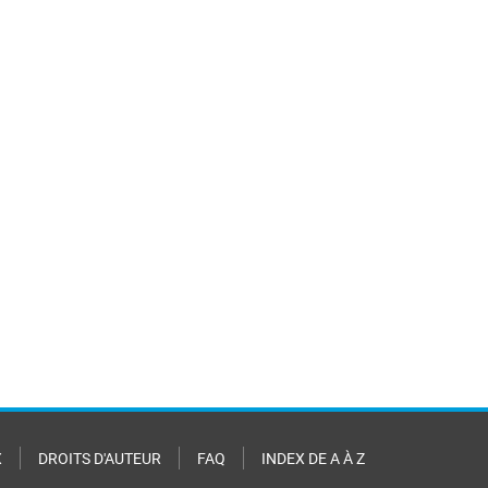
X
DROITS D'AUTEUR
FAQ
INDEX DE A À Z