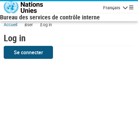
Skip to main content
Français
Navigatio
Bureau des services de contrôle interne
Accueil
user
Log in
Log in
Se connecter