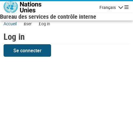
Skip to main content
Français
Navigatio
Bureau des services de contrôle interne
Accueil
user
Log in
Log in
Se connecter