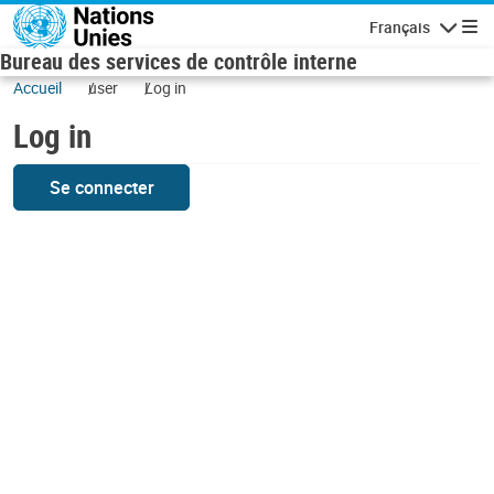
Skip to main content
Français
Navigatio
Bureau des services de contrôle interne
Accueil
user
Log in
Log in
Se connecter