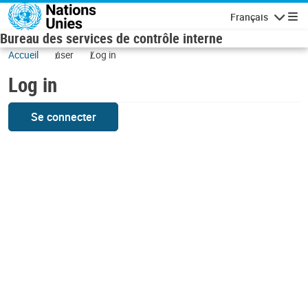
Skip to main content
Français
Navigatio
Bureau des services de contrôle interne
Accueil
user
Log in
Log in
Se connecter