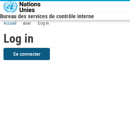
Skip to main content
Bureau des services de contrôle interne
Accueil
user
Log in
Log in
Se connecter