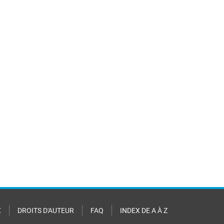
X
DROITS D'AUTEUR
FAQ
INDEX DE A À Z