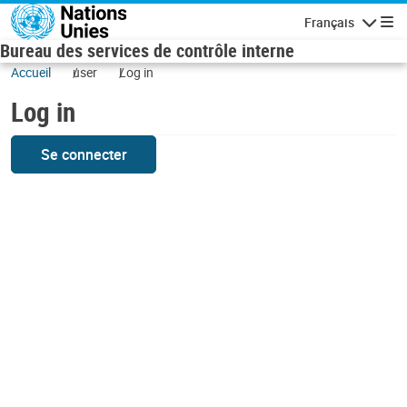
Skip to main content
Français
Navigatio
Bureau des services de contrôle interne
Accueil
user
Log in
Log in
Se connecter