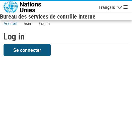
Skip to main content
Français
Navigatio
Bureau des services de contrôle interne
Accueil
user
Log in
Log in
Se connecter