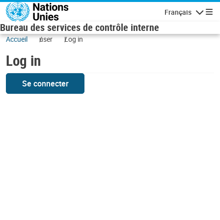
Skip to main content
Français
Navigatio
Bureau des services de contrôle interne
Accueil
user
Log in
Log in
Se connecter