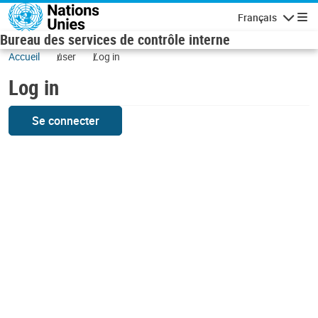
Skip to main content
Français
Navigatio
Bureau des services de contrôle interne
Accueil
user
Log in
Log in
Se connecter