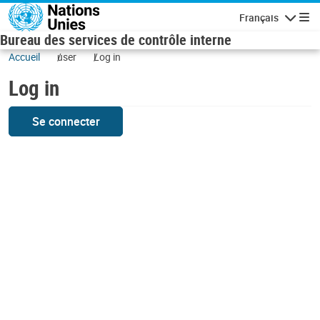
Skip to main content
Français
Navigatio
Bureau des services de contrôle interne
Accueil
user
Log in
Log in
Se connecter