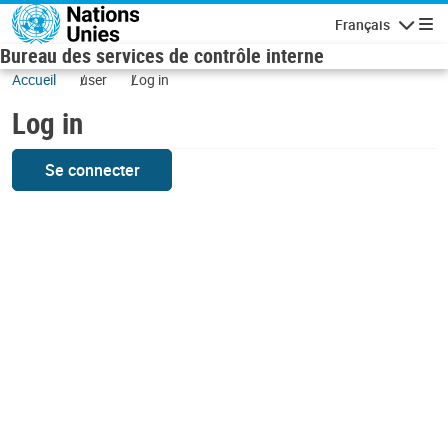
Skip to main content
Français
Navigatio
Bureau des services de contrôle interne
Accueil
user
Log in
Log in
Se connecter