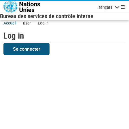
Skip to main content
Français
Navigatio
Bureau des services de contrôle interne
Accueil
user
Log in
Log in
Se connecter