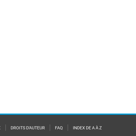
X
DROITS D'AUTEUR
FAQ
INDEX DE A À Z