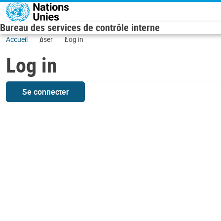
Skip to main content
Bureau des services de contrôle interne
Accueil
user
Log in
Log in
Se connecter