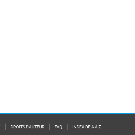
X
DROITS D'AUTEUR
FAQ
INDEX DE A À Z