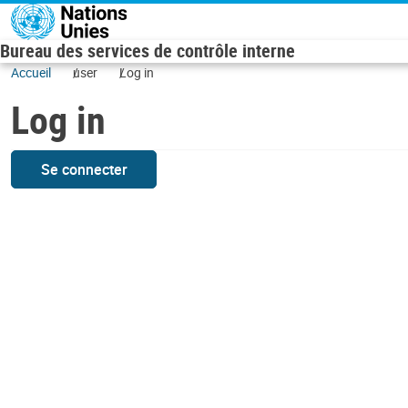
Skip to main content
Bureau des services de contrôle interne
Accueil
user
Log in
Log in
Se connecter