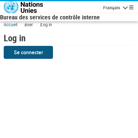
Skip to main content
Français
Navigatio
Bureau des services de contrôle interne
Accueil
user
Log in
Log in
Se connecter