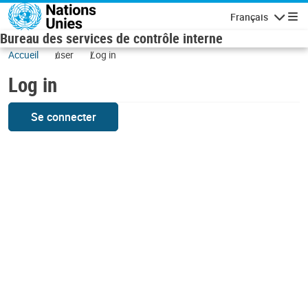
Skip to main content
Français
Navigatio
Bureau des services de contrôle interne
Accueil
user
Log in
Log in
Se connecter