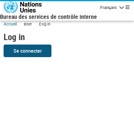
Skip to main content
Français
Navigatio
Bureau des services de contrôle interne
Accueil
user
Log in
Log in
Se connecter