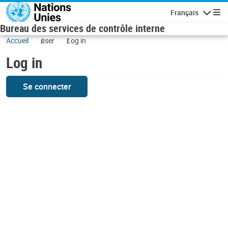
Skip to main content
Français
Navigatio
Bureau des services de contrôle interne
Accueil
user
Log in
Log in
Se connecter