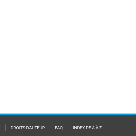
X
DROITS D'AUTEUR
FAQ
INDEX DE A À Z