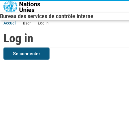
Skip to main content
Bureau des services de contrôle interne
Accueil
user
Log in
Log in
Se connecter