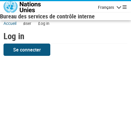
Skip to main content
Français
Navigatio
Bureau des services de contrôle interne
Accueil
user
Log in
Log in
Se connecter