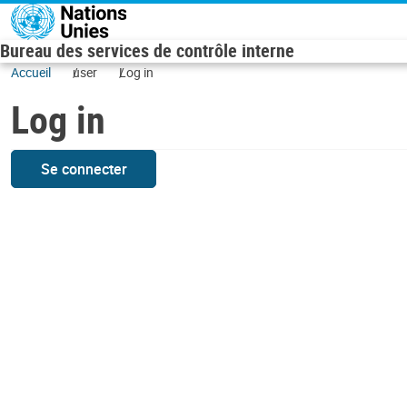
Skip to main content
Bureau des services de contrôle interne
Accueil
user
Log in
Log in
Se connecter