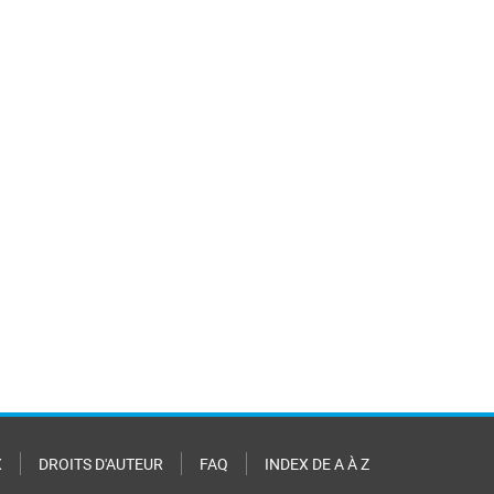
X
DROITS D'AUTEUR
FAQ
INDEX DE A À Z