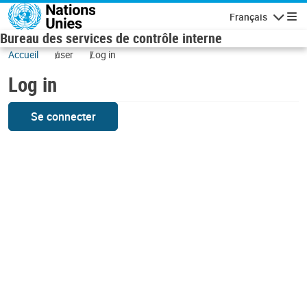
Skip to main content
Français
Navigatio
Bureau des services de contrôle interne
Accueil
user
Log in
Log in
Se connecter