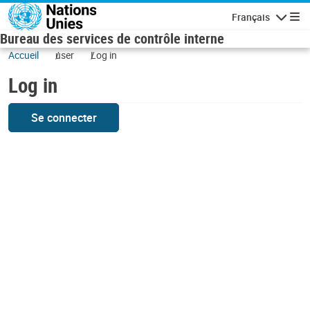
Skip to main content
Français
Navigatio
Bureau des services de contrôle interne
Accueil
user
Log in
Log in
Se connecter