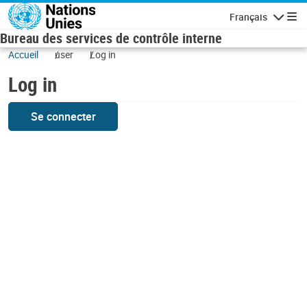
Skip to main content
Français
Navigatio
Bureau des services de contrôle interne
Accueil
user
Log in
Log in
Se connecter